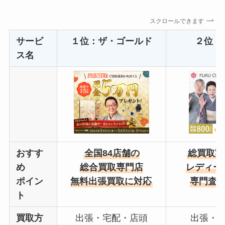
スクロールできます
サービ
１位：
ザ・ゴールド
２位：
ス名
おすす
全国84店舗の
総買取実
め
総合買取専門店
レディー
ポイン
無料出張買取に対応
専門査
ト
買取
方
出張・宅配・店頭
出張・