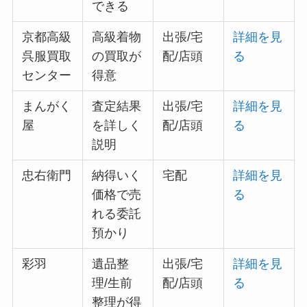
できる
京都高級
高級着物
出張/宅
詳細を見
呉服買取
の買取が
配/店頭
る
センター
得意
まんがく
査定結果
出張/宅
詳細を見
屋
を詳しく
配/店頭
る
説明
忠右衛門
納得いく
宅配
詳細を見
価格で売
る
れる委託
預かり
彩羽
遺品整
出張/宅
詳細を見
理/生前
配/店頭
る
整理が得