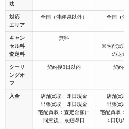
法
対応
全国（沖縄県以外）
全国（沖
エリア
キャン
無料
セル料
※宅配買取
査定料
の返送
クーリ
契約後8日以内
契約後
ングオ
フ
入金
店舗買取：即日現金
店舗買取
出張買取：即日現金
出張買取
宅配買取：査定金額に
宅配買取：
同意後、最短即日
5日以内