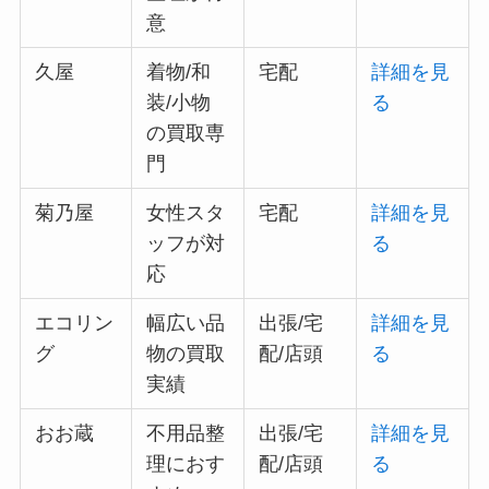
意
久屋
着物/和
宅配
詳細を見
装/小物
る
の買取専
門
菊乃屋
女性スタ
宅配
詳細を見
ッフが対
る
応
エコリン
幅広い品
出張/宅
詳細を見
グ
物の買取
配/店頭
る
実績
おお蔵
不用品整
出張/宅
詳細を見
理におす
配/店頭
る