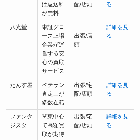
は返送料
配/店頭
る
が無料
八光堂
東証グロ
詳細を見
ース上場
出張/店
る
企業が運
頭
営する安
心の買取
サービス
たんす屋
ベテラン
出張/宅
詳細を見
査定士が
配/店頭
る
多数在籍
ファンタ
関東中心
出張/宅
詳細を見
ジスタ
で高額買
配/店頭
る
取が期待