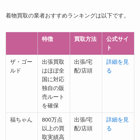
着物買取の業者おすすめランキングは以下です。
特徴
買取方法
公式サイ
ト
ザ・ゴー
出張買取
出張/宅
詳細を見
ルド
はほぼ全
配/店頭
る
国に対応
独自の販
売ルート
を確保
福ちゃん
800万点
出張/宅
詳細を見
以上の買
配/店頭
る
取実績高