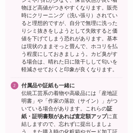
シミや汚れが少なく、保管状態が良い着
物ほど高値がつきやすくなります。販売
時にクリーニング（洗い張り）されてい
ると理想的ですが、自分で無理に洗った
りシミ抜きをしようとして失敗すると価
値を下げてしまう恐れがあります。基本
は現状のままそっと畳んで、ホコリを払
う程度にしておきましょう。カビ臭がす
る場合は、晴れた日に陰干しして匂いを
軽減させておくと印象が良くなります。
付属品や証紙も一緒に
伝統工芸系の着物や高級品には「産地証
明書」や「作家の落款（サイン）」がつ
いている場合があります。これらの
証
紙・証明書類があれば査定額アップ
に直
結しますので、忘れずに提出しましょ
う。また購入時の化粧箱やガード加工証